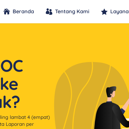
Beranda
Tentang Kami
Layana
DOC
 ke
ak?
ing lambat 4 (empat)
rta Laporan per