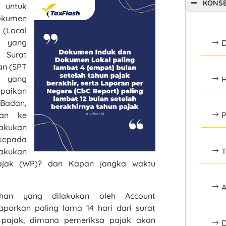
KONSE
 untuk
okumen
 (Local
r yang
D
$
Surat
an (SPT
k yang
H
$
paikan
Badan,
P
kan ke
$
lakukan
 kepada
T
lakukan
$
ajak (WP)? dan Kapan jangka waktu
A
$
han yang dilakukan oleh Account
porkan paling lama 14 hari dari surat
 pajak, dimana pemeriksa pajak akan
D
$