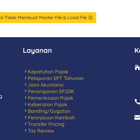
si Tidak Membuat Master File & Local File
Layanan
K
Kepatuhan Pajak
Pelaporan SPT Tahunan
Jasa Akuntansi
Penanganan SP2DK
g
Pemeriksaan Pajak
Keberatan Pajak
Banding/Gugatan
Peninjauan Kembali
Transfer Pricing
Tax Review