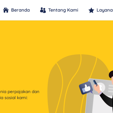
Beranda
Tentang Kami
Layana
unia perpajakan dan
a sosial kami: