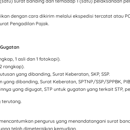
 (satu) surat banding dan terhadap 1 (satu) pelaksanaan pe
an dengan cara dikirim melalui ekspedisi tercatat atau PO
urat Pengadilan Pajak.
 Gugatan
kap, 1 asli dan 1 fotokopi).
 rangkap).
tusan yang dibanding, Surat Keberatan, SKP, SSP.
n yang dibanding, Surat Keberatan, SPTNP/SSP/SPPBK, PIB
ainnya yang digugat, STP untuk gugatan yang terkait STP, 
 terutang.
 mencantumkan pengurus yang menandatangani surat bandin
 yang telah dimeteraikan kemudian.